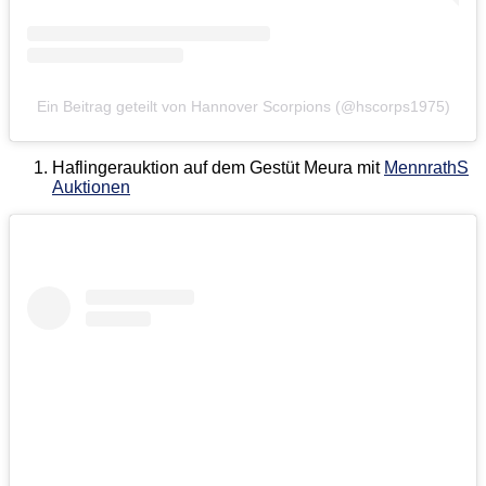
Ein Beitrag geteilt von Hannover Scorpions (@hscorps1975)
Haflingerauktion auf dem Gestüt Meura mit
MennrathS
Auktionen