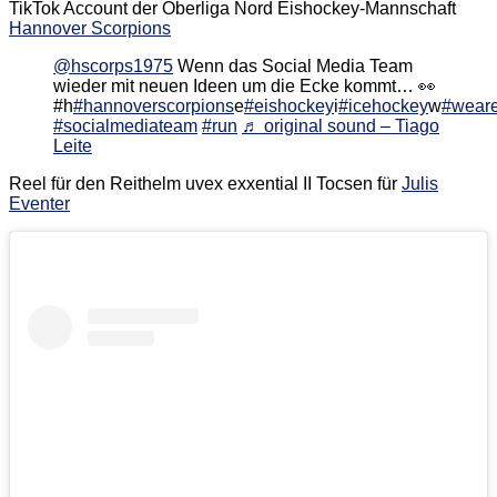
TikTok Account der Oberliga Nord Eishockey-Mannschaft
Hannover Scorpions
@hscorps1975
Wenn das Social Media Team
wieder mit neuen Ideen um die Ecke kommt… 👀
#h
#hannoverscorpions
e
#eishockey
i
#icehockey
w
#weare
#socialmediateam
#run
♬ original sound – Tiago
Leite
Reel für den Reithelm uvex exxential II Tocsen für
Julis
Eventer