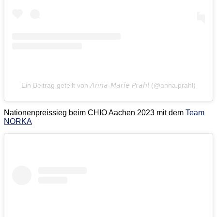
Ein Beitrag geteilt von 𝘈𝘯𝘯𝘢-𝘔𝘢𝘳𝘪𝘦 𝘗𝘳𝘢𝘩𝘭 (@anna.prahl)
Nationenpreissieg beim CHIO Aachen 2023 mit dem
Team
NORKA